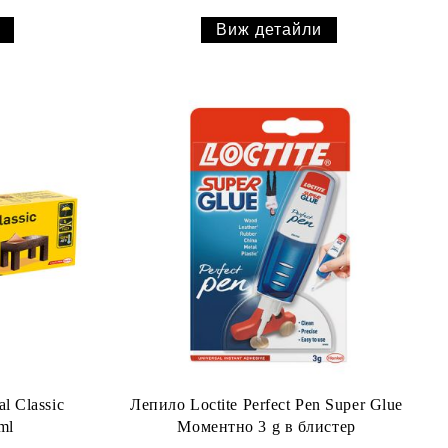
Виж детайли
l Classic
Лепило Loctite Perfect Pen Super Glue
ml
Моментно 3 g в блистер