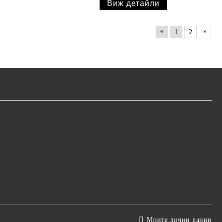
Виж детайли
«
»
1
2
Моите лични данни