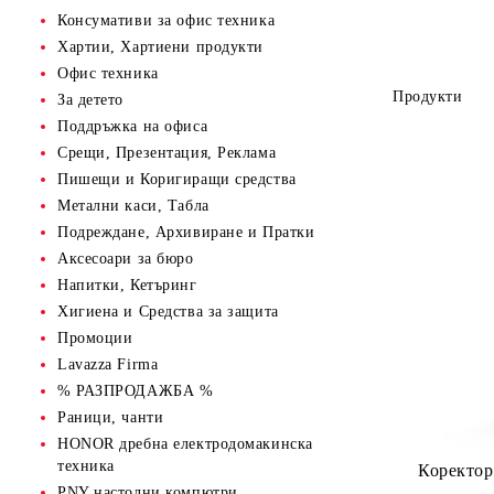
Консумативи за офис техника
Хартии, Хартиени продукти
Офис техника
Продукти
За детето
Поддръжка на офиса
Срещи, Презентация, Реклама
Пишещи и Коригиращи средства
Метални каси, Табла
Подреждане, Архивиране и Пратки
Аксесоари за бюро
Напитки, Кетъринг
Хигиена и Средства за защита
Промоции
Lavazza Firma
% РАЗПРОДАЖБА %
Раници, чанти
HONOR дребна електродомакинска
техника
Коректор 
PNY настолни компютри