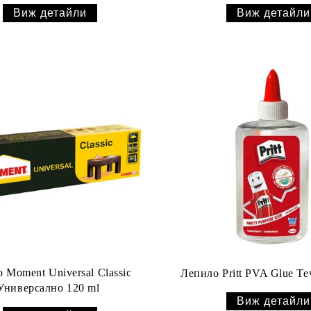
Виж детайли
Виж детайли
 Moment Universal Classic
Лепило Pritt PVA Glue Те
Универсално 120 ml
Виж детайли