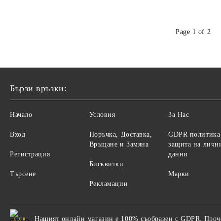
Page 1 of 2
Бързи връзки:
Начало
Условия
За Нас
Вход
Поръчка, Доставка,
GDPR политика
Връщане и Замяна
защита на личн
Регистрация
данни
Бисквитки
Търсене
Марки
Рекламации
Нашият онлайн магазин е 100% съобразен с GDPR.
Проч
GDPR