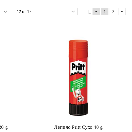
«
»
1
2
20 g
Лепило Pritt Сухо 40 g