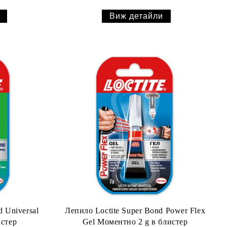
Виж детайли
d Universal
Лепило Loctite Super Bond Power Flex
истер
Gel Моментно 2 g в блистер