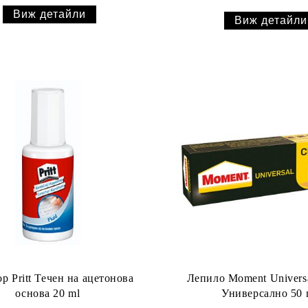
Виж детайли
Виж детайли
р Pritt Течен на ацетонова
Лепило Moment Universa
основа 20 ml
Универсално 50 