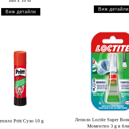
mm x 10 m
Виж детайли
Виж детайли
Лепило Loctite Super Bon
епило Pritt Сухо 10 g
Моментно 3 g в бл