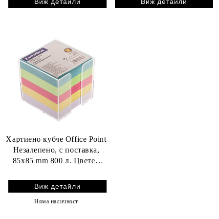
Виж детайли
Виж детайли
Хартиено кубче Office Point
Незалепено, с поставка,
85x85 mm 800 л. Цветен
микс
Виж детайли
Няма наличност