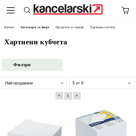
Начало
Аксесоари за бюро
Продукти от хартия
Хартиени кубчета
Хартиени кубчета
Филтри
«
»
1