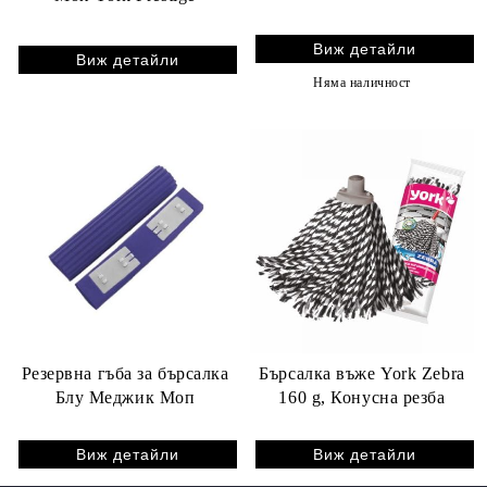
Виж детайли
Виж детайли
Няма наличност
Резервна гъба за бърсалка
Бърсалка въже York Zebra
Блу Меджик Моп
160 g, Конусна резба
Виж детайли
Виж детайли