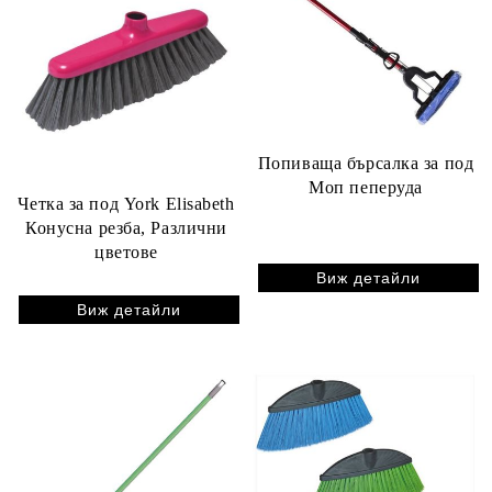
Попиваща бърсалка за под
Моп пеперуда
Четка за под York Elisabeth
Конусна резба, Различни
цветове
Виж детайли
Виж детайли