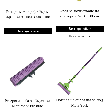
Уред за почистване на
Резервна микрофибърна
прозорци York 130 cm
бърсалка за под York Euro
Виж детайли
Виж детайли
Няма наличност
Попиваща бърсалка за под
Резервна гъба за бърсалка
Моп York
Моп York Prestige