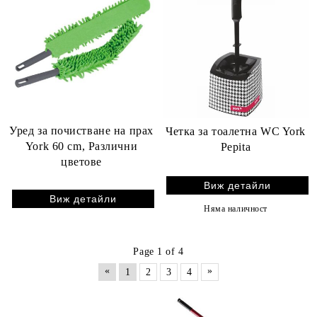
Уред за почистване на прах
Четка за тоалетна WC York
York 60 cm, Различни
Pepita
цветове
Виж детайли
Виж детайли
Няма наличност
Page 1 of 4
«
»
1
2
3
4