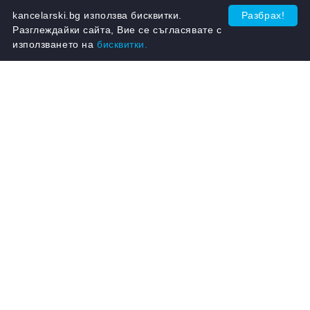
kancelarski.bg използва бисквитки.
Разбрах!
Разглеждайки сайта, Вие се съгласявате с
използването на
бисквитки.
Бърсалка въже Голяма 220
g, Права резба
Резерва за моп Vileda Turbo
2в1
Виж детайли
Виж детайли
Няма наличност