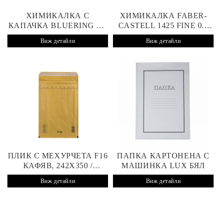
ХИМИКАЛКА С
ХИМИКАЛКА FABER-
КАПАЧКА BLUERING 0.7
CASTELL 1425 FINE 0.7
MM СИНЯ
MM ЧЕРНА
Виж детайли
Виж детайли
ПЛИК С МЕХУРЧЕТА F16
ПАПКА КАРТОНЕНА С
КАФЯВ, 242X350 /
МАШИНКА LUX БЯЛ
220X340 MM, СТИКЕР
Виж детайли
Виж детайли