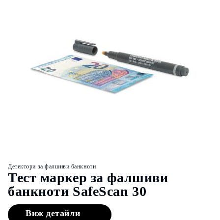
Детектори за фалшиви банкноти
Тест маркер за фалшиви
Д
банкноти SafeScan 30
Виж детайли