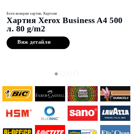
Бели копирни хартии, Картони
Бе
Хартия Xerox Business A4 500
Х
л. 80 g/m2
5
Виж детайли