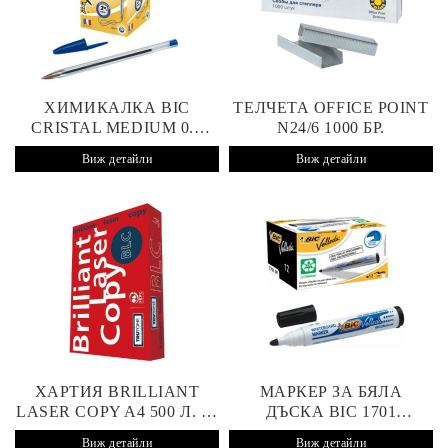
ХИМИКАЛКА BIC
ТЕЛЧЕТА OFFICE POINT
CRISTAL MEDIUM 0.4
N24/6 1000 БР.
MM СИНЯ
Виж детайли
Виж детайли
ХАРТИЯ BRILLIANT
МАРКЕР ЗА БЯЛА
LASER COPY A4 500 Л. 75
ДЪСКА BIC 1701
G/M2
VELLEDA ОБЪЛ ВРЪХ 1.5
Виж детайли
Виж детайли