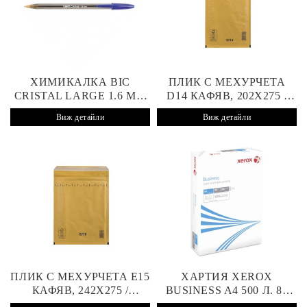
ХИМИКАЛКА BIC
ПЛИК С МЕХУРЧЕТА
CRISTAL LARGE 1.6 MM
D14 КАФЯВ, 202X275 /
СИНЯ
180X265 MM, СТИКЕР
Виж детайли
Виж детайли
ПЛИК С МЕХУРЧЕТА E15
ХАРТИЯ XEROX
КАФЯВ, 242X275 /
BUSINESS A4 500 Л. 80
220X265 MM, СТИКЕР
G/M2