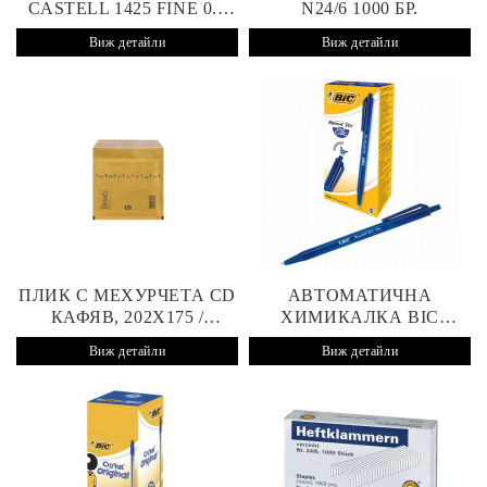
CASTELL 1425 FINE 0.7
N24/6 1000 БР.
MM ЧЕРВЕНА
Виж детайли
Виж детайли
ПЛИК С МЕХУРЧЕТА CD
АВТОМАТИЧНА
КАФЯВ, 202X175 /
ХИМИКАЛКА BIC
180X165 MM, СТИКЕР
ROUND STIC CLIC 0.4
Виж детайли
Виж детайли
MM СИНЯ