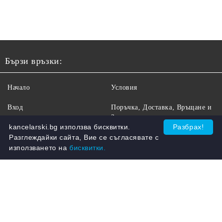
Бързи връзки:
Начало
Условия
Вход
Поръчка, Доставка, Връщане и
Замяна
kancelarski.bg използва бисквитки.
Разбрах!
Регистрация
Бисквитки
Разглеждайки сайта, Вие се съгласявате с
Търсене
използването на
бисквитки.
Рекламации
За Нас
GDPR политика за защита на
личните данни