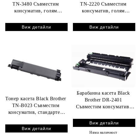
TN-3480 Съвместим
TN-2220 Съвместим
консуматив, голям
консуматив, голям
капацитет 8 000 стр.
капацитет 2 600 стр.
Виж детайли
Виж детайли
Барабанна касета Black
Тонер касета Black Brother
Brother DR-2401
TN-B023 Съвместим
Съвместим консуматив,
консуматив, стандартен
голям капацитет 12 000
капацитет 2 000 стр.
стр.
Виж детайли
Виж детайли
Няма наличност