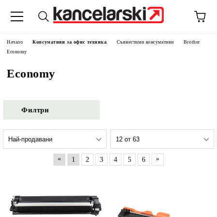
Начало
Консумативи за офис техника
Съвместими консумативи
Brother
Economy
Economy
Филтри
«
»
1
2
3
4
5
6