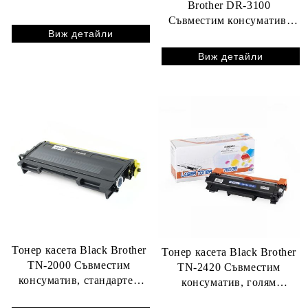
Brother DR-3100
стр.
Съвместим консуматив,
Виж детайли
голям капацитет 25 000
стр.
Виж детайли
Тонер касета Black Brother
Тонер касета Black Brother
TN-2000 Съвместим
TN-2420 Съвместим
консуматив, стандартен
консуматив, голям
капацитет 2 500 стр.
капацитет 3 000 стр