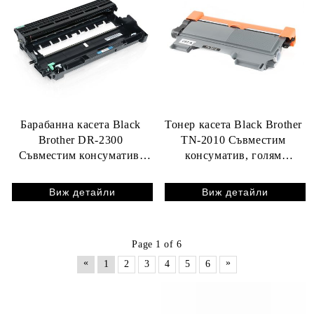
Барабанна касета Black
Тонер касета Black Brother
Brother DR-2300
TN-2010 Съвместим
Съвместим консуматив,
консуматив, голям
голям капацитет 12 000
капацитет 1 200 стр.
стр.
Виж детайли
Виж детайли
Page 1 of 6
«
»
1
2
3
4
5
6