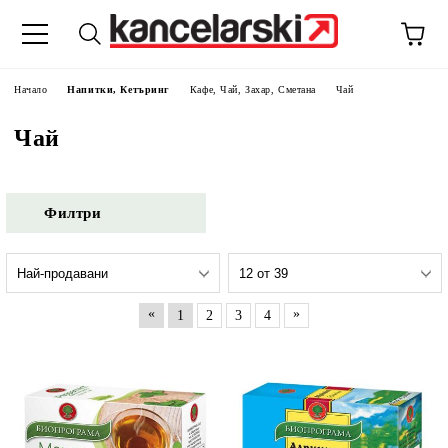
Начало
Напитки, Кетъринг
Кафе, Чай, Захар, Сметана
Чай
Чай
Филтри
«
»
1
2
3
4