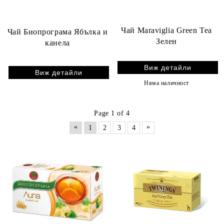
Чай Maraviglia Green Tea
Чай Биопрограма Ябълка и
Зелен
канела
Виж детайли
Виж детайли
Няма наличност
Page 1 of 4
«
»
1
2
3
4