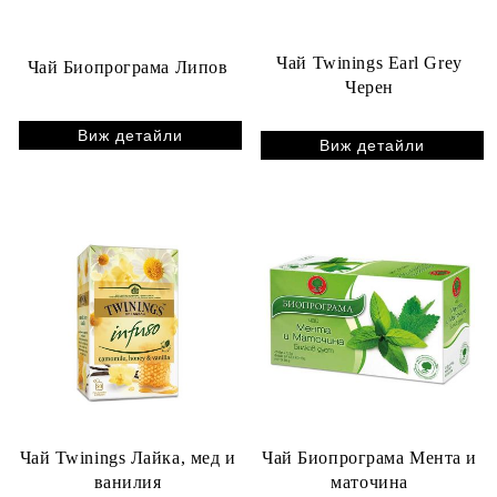
Чай Twinings Earl Grey
Чай Биопрограма Липов
Черен
Виж детайли
Виж детайли
Чай Twinings Лайка, мед и
Чай Биопрограма Мента и
ванилия
маточина