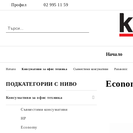
Профил
02 995 11 59
Начало
Начало
Консумативи за офис техника
Съвместими консумативи
Panasonic
Econo
ПОДКАТЕГОРИИ С НИВО
Консумативи за офис техника
Съвместими консумативи
HP
Economy