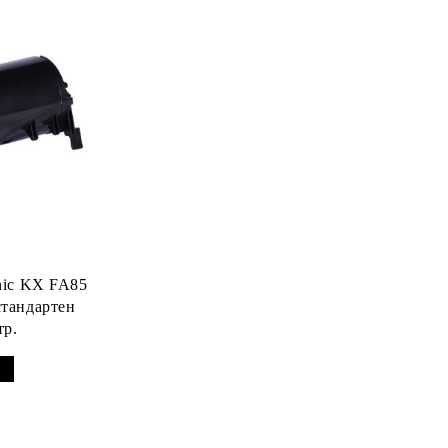
nic KX FA85
стандартен
тр.