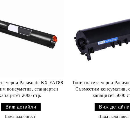
ета черна Panasonic KX FAT88
Тонер касета черна Panaso
им консуматив, стандартен
Съвместим консуматив, 
капацитет 2000 стр.
капацитет 5000 с
Виж детайли
Виж детайли
Няма наличност
Няма наличност