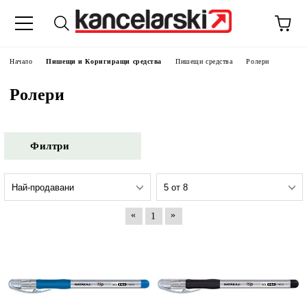
Начало
Пишещи и Коригиращи средства
Пишещи средства
Ролери
Ролери
Филтри
«
»
1