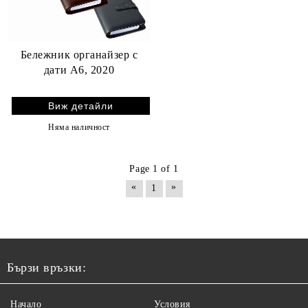
Бележник органайзер с
дати А6, 2020
Виж детайли
Няма наличност
Page 1 of 1
«
»
1
Бързи връзки:
Начало
Условия