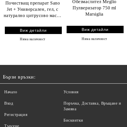
Обезмаслител Meglio
Почистващ препарат Sano
Пулверизатор 750 ml
Jet + Универсален, гел, с
Marsiglia
натурално цитрусово масло
1 l
Виж детайли
Виж детайли
Няма наличност
Няма наличност
Бързи връзки:
Начало
Условия
Вход
Поръчка, Доставка, Връщане и
Замяна
Регистрация
Бисквитки
Търсене