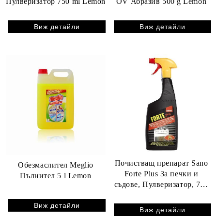
Пулверизатор 750 ml Lemon
OV Абразив 500 g Lemon
Виж детайли
Виж детайли
Почистващ препарат Sano
Обезмаслител Meglio
Forte Plus За печки и
Пълнител 5 l Lemon
съдове, Пулверизатор, 750
ml
Виж детайли
Виж детайли