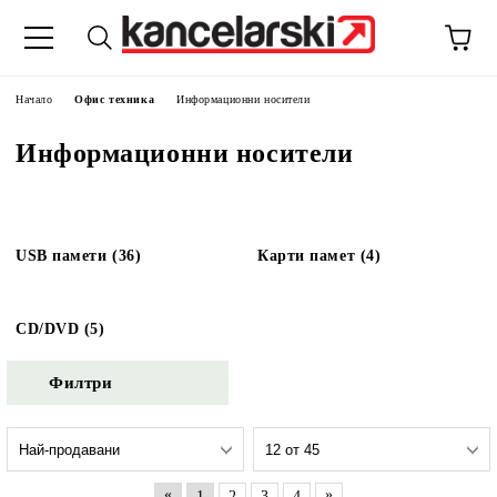
Начало
Офис техника
Информационни носители
Информационни носители
USB памети (36)
Карти памет (4)
CD/DVD (5)
Филтри
«
»
1
2
3
4