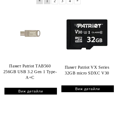
«
»
1
2
3
4
Памет Patriot TAB560
Памет Patriot VX Series
256GB USB 3.2 Gen 1 Type-
32GB micro SDXC V30
A+C
Виж детайли
Виж детайли