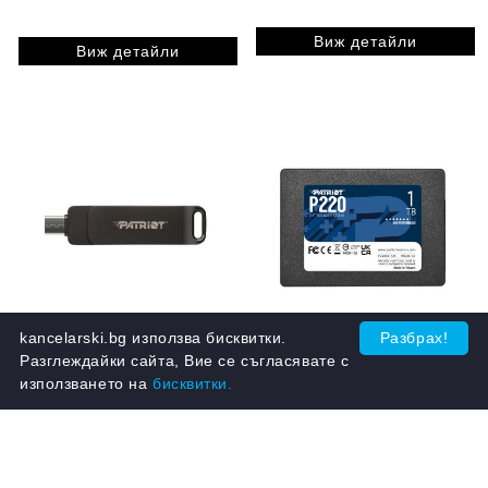
Виж детайли
Виж детайли
kancelarski.bg използва бисквитки.
Разбрах!
Памет Patriot Rage R550
Разглеждайки сайта, Вие се съгласявате с
Твърд диск Patriot P220
32GB USB 3.2 Gen 1 Type
използването на
бисквитки.
1TB SATA3 2.5
A+C
Виж детайли
Виж детайли