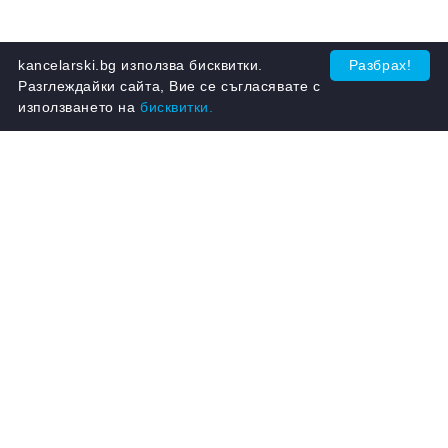
kancelarski.bg използва бисквитки.
Разбрах!
Разглеждайки сайта, Вие се съгласявате с
използването на
бисквитки.
Бързи връзки:
Начало
Условия
Вход
Поръчка, Доставка, Връщане и
Замяна
Регистрация
Бисквитки
Търсене
Рекламации
За Нас
GDPR политика за защита на
личните данни