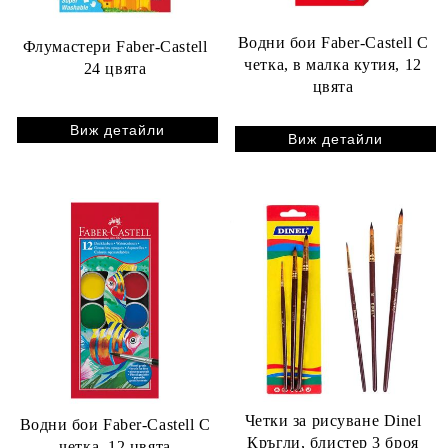
Водни бои Faber-Castell С
Флумастери Faber-Castell
четка, в малка кутия, 12
24 цвята
цвята
Виж детайли
Виж детайли
Четки за рисуване Dinel
Водни бои Faber-Castell С
Кръгли, блистер 3 броя
четка, 12 цвята