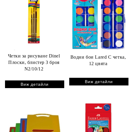
Четки за рисуване Dinel
Водни бои Lared С четка,
Плоски, блистер 3 броя
12 цвята
N2/10/12
Виж детайли
Виж детайли