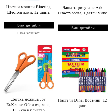
Цветни моливи Bluering
Чаша за рисуване Ark
Шестоъгълни, 12 цвята
Пластмасова, Цветен микс
Виж детайли
Виж детайли
Няма наличност
Детска ножица Joy
Пастели Dinel Восъчни, 12
Er.Krause Обли върхове,
цвята
13.5 cm в блистер