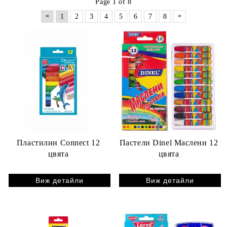
Page 1 of 8
«
»
1
2
3
4
5
6
7
8
Пластилин Connect 12
Пастели Dinel Маслени 12
цвята
цвята
Виж детайли
Виж детайли