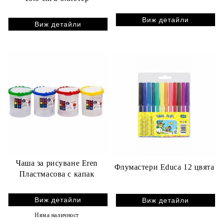
Виж детайли
Виж детайли
Чаша за рисуване Eren
Флумастери Educa 12 цвята
Пластмасова с капак
Виж детайли
Виж детайли
Няма наличност