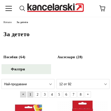
Начало
За детето
За детето
Пособия (64)
Аксесоари (28)
Филтри
«
»
1
2
3
4
5
6
7
8