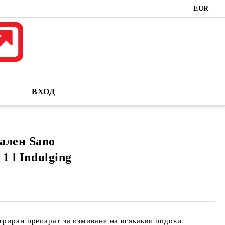
EUR
ВХОД
ален Sano
1 l Indulging
триран препарат за измиване на всякакви подови