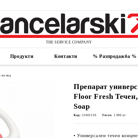
THE SERVICE COMPANY
Продукти
Контакти
% Разпродажба %
е на под
Препарат универс
Floor Fresh Течен, 
Soap
Код:
214013-IS
Тегло:
1.090
кг
• Универсален течен концен