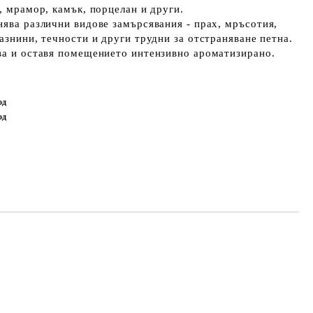
, мрамор, камък, порцелан и други.
нява различни видове замърсявания - прах, мръсотия,
мазнини, течности и други трудни за отстраняване петна.
ва и оставя помещението интензивно ароматизирано.
од
од