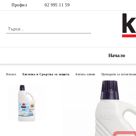
Профил
02 995 11 59
Начало
Начало
Хигиена и Средства за защита
Битова химия
Препарати за почистван