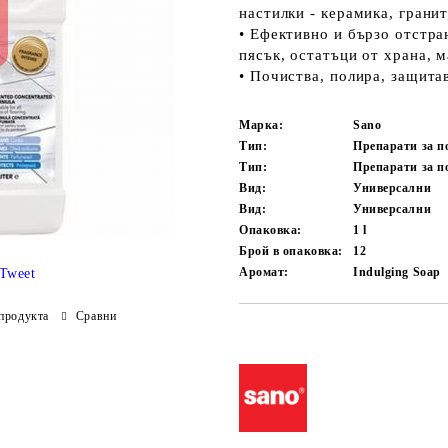
настилки - керамика, гранит
• Ефективно и бързо отстра
пясък, остатъци от храна, 
• Почиства, полира, защита
Марка:
Sano
Тип:
Препарати за п
Тип:
Препарати за п
Вид:
Универсални
Вид:
Универсални
Опаковка:
1 l
Брой в опаковка:
12
Аромат:
Indulging Soap
Tweet
продукта
Сравни
Добави в желани