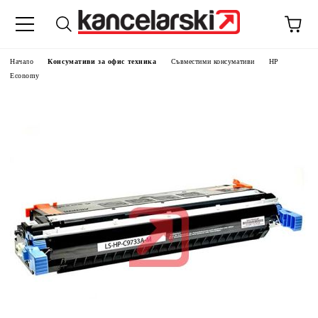
Начало
Консумативи за офис техника
Съвместими консумативи
HP
Economy