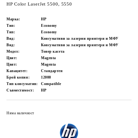
HP Color LaserJet 5500, 5550
Марка:
HP
Тип:
Economy
Тип:
Economy
Вид:
Консумативи за лазерни принтери и МФУ
Вид:
Консумативи за лазерни принтери и МФУ
Модел:
Тонер касета
Цвят:
Magenta
Цвят:
Magenta
Капацитет:
Стандартен
Брой копия:
12000
Тип консуматив:
Compatible
Съвместимост:
HP
Добави в желани
Няма наличност