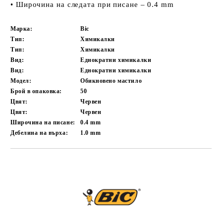
• Широчина на следата при писане – 0.4 mm
Марка:
Bic
Тип:
Химикалки
Тип:
Химикалки
Вид:
Еднократни химикалки
Вид:
Еднократни химикалки
Модел:
Обикновено мастило
Брой в опаковка:
50
Цвят:
Червен
Цвят:
Червен
Широчина на писане:
0.4 mm
Дебелина на върха:
1.0 mm
Добави в желани