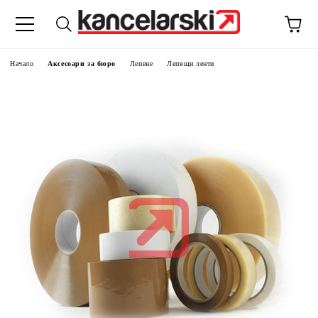
Начало
Аксесоари за бюро
Лепене
Лепящи ленти