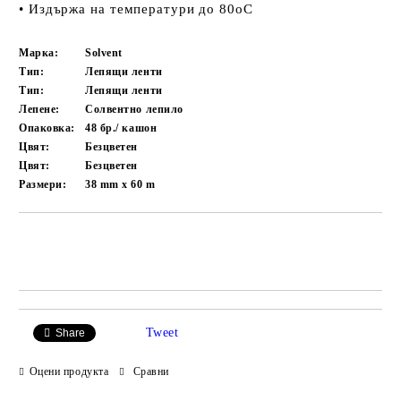
• Издържа на температури до 80oC
Марка:
Solvent
Тип:
Лепящи ленти
Тип:
Лепящи ленти
Лепене:
Солвентно лепило
Опаковка:
48 бр./ кашон
Цвят:
Безцветен
Цвят:
Безцветен
Размери:
38 mm x 60 m
Добави в желани
Tweet
Share
Оцени продукта
Сравни