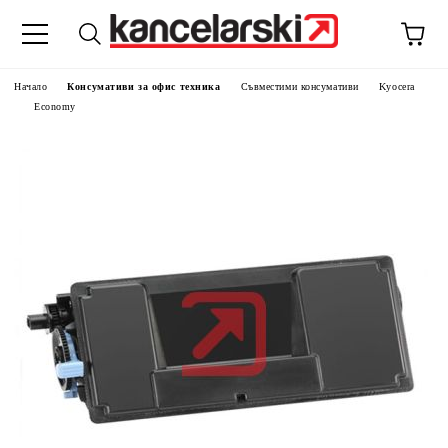
Начало
Консумативи за офис техника
Съвместими консумативи
Kyocera
Economy