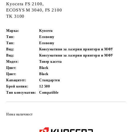
Kyocera FS 2100,
ECOSYS M 3040, FS 2100
TK 3100
Марка:
Kyocera
Тип:
Economy
Тип:
Economy
Вид:
Консумативи за лазерни принтери и МФУ
Вид:
Консумативи за лазерни принтери и МФУ
Модел:
Тонер касета
Цвят:
Black
Цвят:
Black
Капацитет:
Стандартен
Брой копия:
12 500
Тип консуматив:
Compatible
Добави в желани
Няма наличност