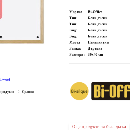
Марка:
Bi-Office
Тип:
Бели дъски
Тип:
Бели дъски
Вид:
Бели дъски
Вид:
Бели дъски
Модел:
Немагнитни
Рамка:
Дървена
Размери:
30x40 cm
Добави в желани
Tweet
продукта
Сравни
Още продукти за бяла дъска