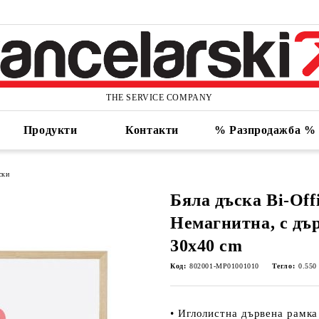
THE SERVICE COMPANY
Продукти
Контакти
% Разпродажба %
ски
Бяла дъска Bi-Off
Немагнитна, с дъ
30x40 cm
Код:
802001-MP01001010
Тегло:
0.550
• Иглолистна дървена рамка