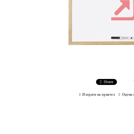
Share
Изпрати на приятел
Оцени 