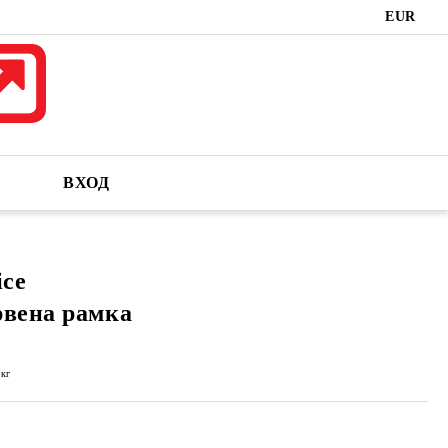
EUR
ВХОД
ice
рвена рамка
кг