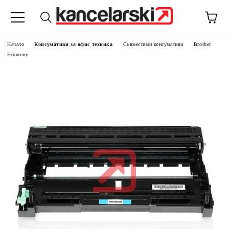
Начало
Консумативи за офис техника
Съвместими консумативи
Brother
Economy