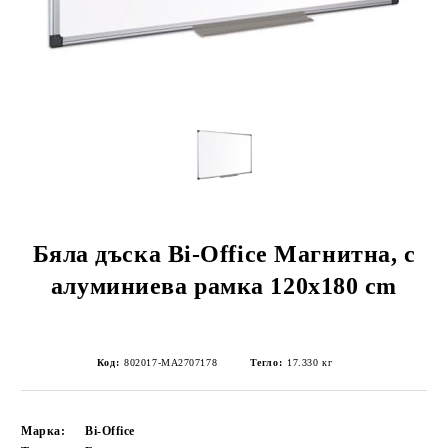
Бяла дъска Bi-Office Магнитна, с
алуминиева рамка 120x180 cm
Код:
802017-MA2707178
Тегло:
17.330
кг
Марка:
Bi-Office