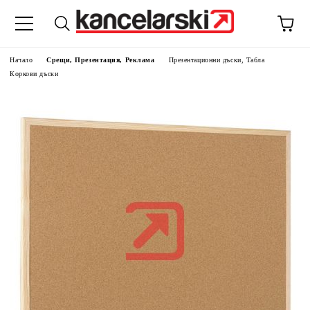
Начало
Срещи, Презентация, Реклама
Презентационни дъски, Табла
Коркови дъски