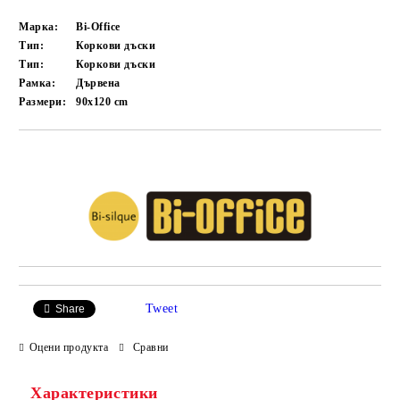
Марка:
Bi-Office
Тип:
Коркови дъски
Тип:
Коркови дъски
Рамка:
Дървена
Размери:
90x120 cm
Добави в желани
Tweet
Share
Оцени продукта
Сравни
Характеристики