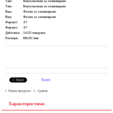
Тип:
Консумативи за ламиниране
Тип:
Консумативи за ламиниране
Вид:
Фолио за ламиниране
Вид:
Фолио за ламиниране
Формат:
A7
Формат:
A7
Дебелина:
2x125 микрона
Размери:
80x111 mm
Добави в желани
Tweet
Share
Оцени продукта
Сравни
Характеристики