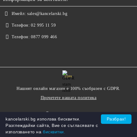
Имейл:
sales@kancelarski.bg
Телефон:
02 995 11 59
Телефон:
0877 099 466
GDPR
Нашият онлайн магазин е 100% съобразен с GDPR.
Прочетете нашата политика
Моите лични данни
kancelarski.bg използва бисквитки.
Разбрах!
Разглеждайки сайта, Вие се съгласявате с
използването на
бисквитки.
Онлайн магазин от SELITON