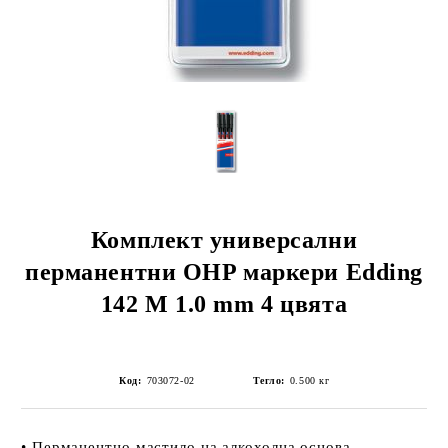
Комплект универсални
перманентни OHP маркери Edding
142 М 1.0 mm 4 цвята
Код:
703072-02
Тегло:
0.500
кг
• Перманентно мастило на алкохолна основа