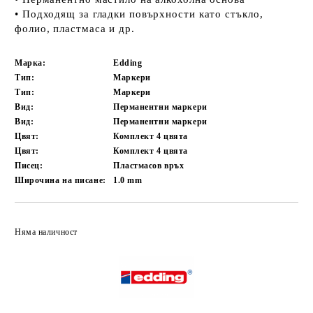
• Подходящ за гладки повърхности като стъкло,
фолио, пластмаса и др.
Марка:
Edding
Тип:
Маркери
Тип:
Маркери
Вид:
Перманентни маркери
Вид:
Перманентни маркери
Цвят:
Комплект 4 цвята
Цвят:
Комплект 4 цвята
Писец:
Пластмасов връх
Широчина на писане:
1.0 mm
Добави в желани
Няма наличност