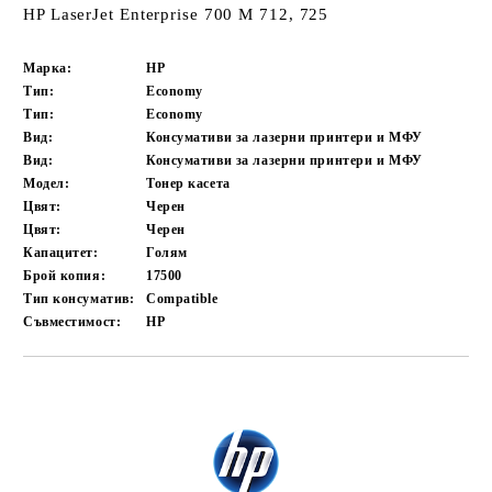
HP LaserJet Enterprise 700 M 712, 725
Марка:
HP
Тип:
Economy
Тип:
Economy
Вид:
Консумативи за лазерни принтери и МФУ
Вид:
Консумативи за лазерни принтери и МФУ
Модел:
Тонер касета
Цвят:
Черен
Цвят:
Черен
Капацитет:
Голям
Брой копия:
17500
Тип консуматив:
Compatible
Съвместимост:
HP
Добави в желани