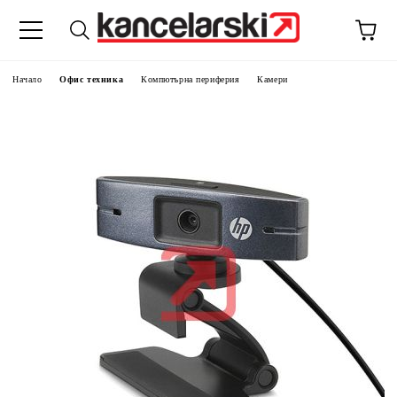
Начало
Офис техника
Компютърна периферия
Камери