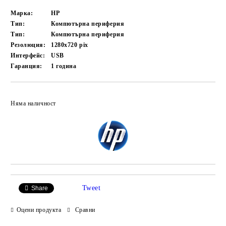
Марка:
HP
Тип:
Компютърна периферия
Тип:
Компютърна периферия
Резолюция:
1280x720 pix
Интерфейс:
USB
Гаранция:
1 година
Добави в желани
Няма наличност
Tweet
Share
Оцени продукта
Сравни