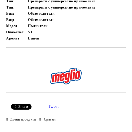
Тип:
Препарати с универсално приложение
Тип:
Препарати с универсално приложение
Вид:
Обезмаслители
Вид:
Обезмаслители
Модел:
Пълнители
Опаковка:
5 l
Аромат:
Lemon
Добави в желани
Tweet
Share
Оцени продукта
Сравни