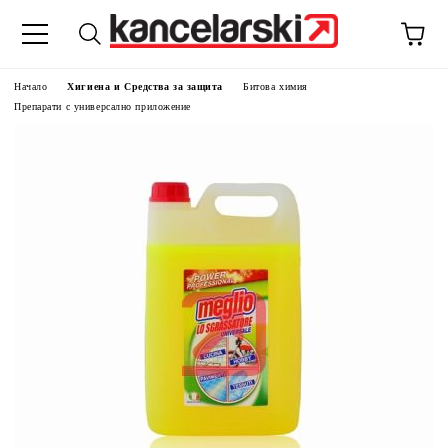
Начало
Хигиена и Средства за защита
Битова химия
Препарати с универсално приложение