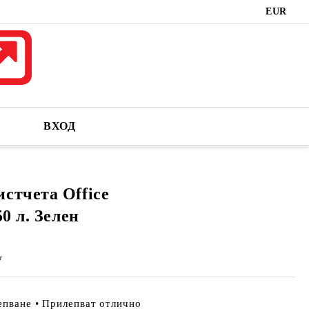
EUR
ВХОД
стчета Office
0 л. Зелен
г
лепване • Прилепват отлично