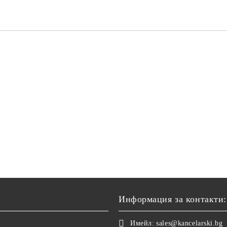
Информация за контакти:
Имейл:
sales@kancelarski.bg