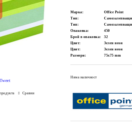
Марка:
Office Point
Тип:
Самозалепващи
Тип:
Самозалепващи
Опаковка:
450
Брой в опаковка:
32
Цвят:
Зелен неон
Цвят:
Зелен неон
Размери:
75x75 mm
Няма наличност
Tweet
продукта
Сравни