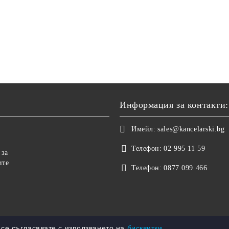
Информация за контакти:
Имейл:
sales@kancelarski.bg
Телефон:
02 995 11 59
 за
ите
Телефон:
0877 099 466
е се съгласявате с използването на
бисквитки.