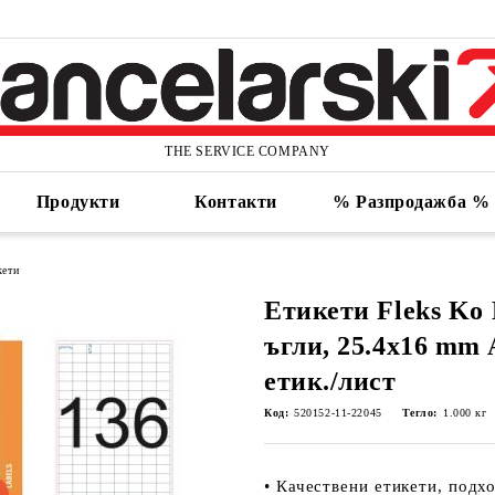
THE SERVICE COMPANY
Продукти
Контакти
% Разпродажба %
кети
Етикети Fleks Ko 
ъгли, 25.4x16 mm A
етик./лист
Код:
520152-11-22045
Тегло:
1.000
кг
• Качествени етикети, подх