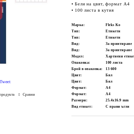
• Бели на цвят, формат А4
• 100 листа в кутия
Марка:
Fleks Ko
Тип:
Етикети
Тип:
Етикети
Вид:
За принтиране
Вид:
За принтиране
Модел:
Хартиени етик
Опаковка:
100 листа
Брой в опаковка:
13 600
Цвят:
Бял
Цвят:
Бял
Tweet
Формат:
A4
Формат:
A4
продукта
Сравни
Размери:
25.4x16.9 mm
Вид етикет:
С прави ъгли
Добави в желани