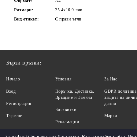
Формат:
A4
Размери:
25.4x16.9 mm
Вид етикет:
С прави ъгли
Бързи връзки:
Начало
Условия
За Нас
Вход
Поръчка, Доставка,
GDPR политика
Връщане и Замяна
защита на личн
Регистрация
данни
Бисквитки
Търсене
Марки
Рекламации
kancelarski.bg използва бисквитки. Разглеждайки сайта, Ви