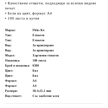
• Качествени етикети, подходящи за всички видове
печат
• Бели на цвят, формат А4
• 100 листа в кутия
Марка:
Fleks Ko
Тип:
Етикети
Тип:
Етикети
Вид:
За принтиране
Вид:
За принтиране
Модел:
Хартиени етикети
Опаковка:
100 листа
Брой в опаковка:
6500
Цвят:
Бял
Цвят:
Бял
Формат:
A4
Формат:
A4
Размери:
38.1x21.2 mm
Вид етикет:
Със заоблени ъгли