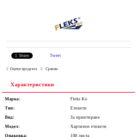
Добави в желани
Tweet
Share
Оцени продукта
Сравни
Характеристики
Марка:
Fleks Ko
Тип:
Етикети
Вид:
За принтиране
Модел:
Хартиени етикети
Опаковка:
100 листа