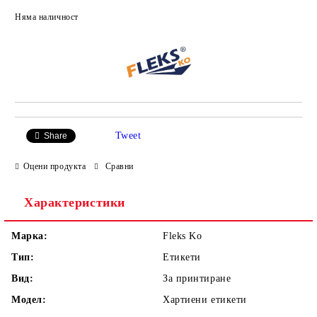
Добави в желани
Няма наличност
Tweet
Share
Оцени продукта
Сравни
Характеристики
Марка:
Fleks Ko
Тип:
Етикети
Вид:
За принтиране
Модел:
Хартиени етикети