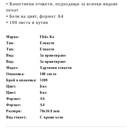
• Качествени етикети, подходящи за всички видове
печат
• Бели на цвят, формат А4
• 100 листа в кутия
Марка:
Fleks Ko
Тип:
Етикети
Тип:
Етикети
Вид:
За принтиране
Вид:
За принтиране
Модел:
Хартиени етикети
Опаковка:
100 листа
Брой в опаковка:
5100
Цвят:
Бял
Цвят:
Бял
Формат:
A4
Формат:
A4
Размери:
70x16.9 mm
Вид етикет:
С прави ъгли