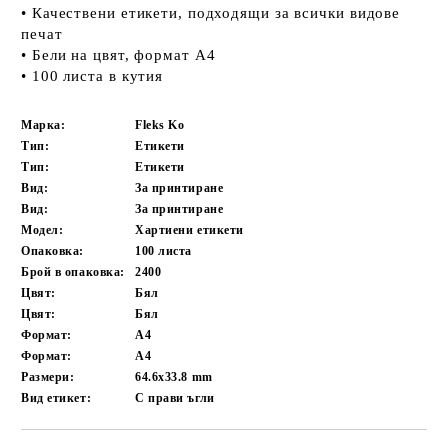
• Качествени етикети, подходящи за всички видове
печат
• Бели на цвят, формат А4
• 100 листа в кутия
Марка:
Fleks Ko
Тип:
Етикети
Тип:
Етикети
Вид:
За принтиране
Вид:
За принтиране
Модел:
Хартиени етикети
Опаковка:
100 листа
Брой в опаковка:
2400
Цвят:
Бял
Цвят:
Бял
Формат:
A4
Формат:
A4
Размери:
64.6x33.8 mm
Вид етикет:
С прави ъгли