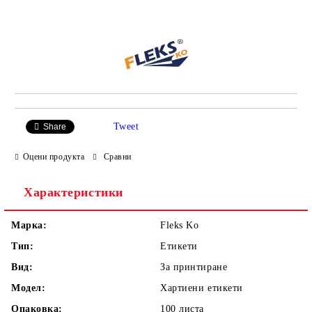
Добави в желани
Tweet
Share
Оцени продукта
Сравни
Характеристики
Марка:
Fleks Ko
Тип:
Етикети
Вид:
За принтиране
Модел:
Хартиени етикети
Опаковка:
100 листа