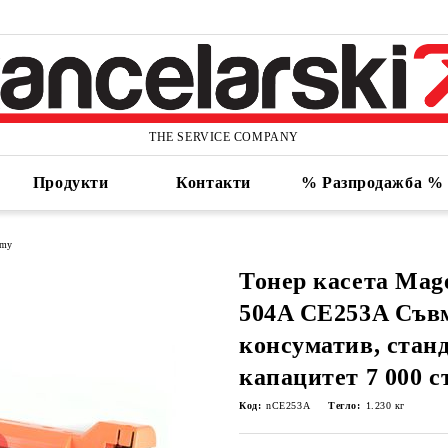
THE SERVICE COMPANY
Продукти
Контакти
% Разпродажба %
omy
Тонер касета Mage
504A CE253A Съв
консуматив, стан
капацитет 7 000 с
Код:
nCE253A
Тегло:
1.230
кг