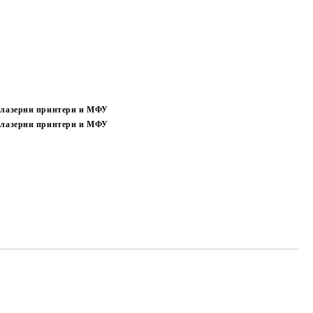
 лазерни принтери и МФУ
 лазерни принтери и МФУ
Добави в желани