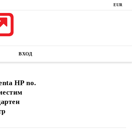
EUR
ВХОД
nta HP no.
местим
дартен
тр