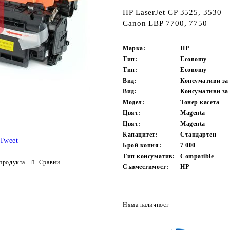
HP LaserJet CP 3525, 3530
Canon LBP 7700, 7750
Марка:
HP
Тип:
Economy
Тип:
Economy
Вид:
Консумативи за
Вид:
Консумативи за
Модел:
Тонер касета
Цвят:
Magenta
Цвят:
Magenta
Капацитет:
Стандартен
Tweet
Брой копия:
7 000
Тип консуматив:
Compatible
продукта
Сравни
Съвместимост:
HP
Няма наличност