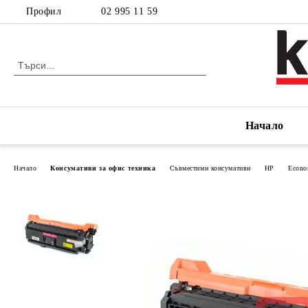
Профил
02 995 11 59
Начало
Начало
Консумативи за офис техника
Съвместими консумативи
HP
Econ