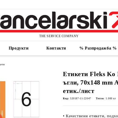
THE SERVICE COMPANY
Продукти
Контакти
% Разпродажба %
кети
Етикети Fleks Ko 
ъгли, 70x148 mm A4
етик./лист
Код:
520187-11-22047
Тегло:
1.000
кг
• Качествени етикети, подх