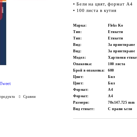
• Бели на цвят, формат А4
• 100 листа в кутия
Марка:
Fleks Ko
Тип:
Етикети
Тип:
Етикети
Вид:
За принтиране
Вид:
За принтиране
Модел:
Хартиени етик
Опаковка:
100 листа
Брой в опаковка:
600
Цвят:
Бял
Цвят:
Бял
Tweet
Формат:
A4
Формат:
A4
продукта
Сравни
Размери:
70x147.725 mm
Вид етикет:
С прави ъгли
Добави в желани