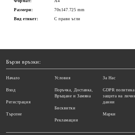
Формат:
A4
Размери:
70x147.725 mm
Вид етикет:
С прави ъгли
Бързи връзки:
Начало
Условия
За Нас
Вход
Поръчка, Доставка,
GDPR политика
Връщане и Замяна
защита на личн
Регистрация
данни
Бисквитки
Търсене
Марки
Рекламации