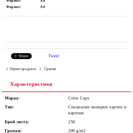
Формат:
A4
Формат:
A4
Добави в желани
Tweet
Share
Оцени продукта
Сравни
Характеристики
Марка:
Color Copy
Тип:
Специални копирни хартии и
картони
Брой листа:
250
Грамаж:
200 g/m2