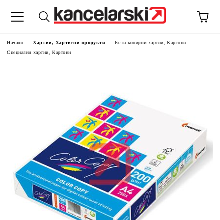
Начало
Хартии, Хартиени продукти
Бели копирни хартии, Картони
Специални хартии, Картони