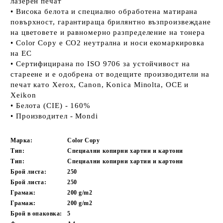
лазерен печат
• Висока белота и специално обработена матирана
повърхност, гарантираща брилянтно възпроизвеждане
на цветовете и равномерно разпределение на тонера
• Color Copy е CO2 неутрална и носи екомаркировка
на ЕС
• Сертифицирана по ISO 9706 за устойчивост на
стареене и е одобрена от водещите производители на
печат като Xerox, Canon, Konica Minolta, OCE и
Xeikon
• Белота (CIE) - 160%
• Производител - Mondi
Марка:
Color Copy
Тип:
Специални копирни хартии и картони
Тип:
Специални копирни хартии и картони
Брой листа:
250
Брой листа:
250
Грамаж:
200 g/m2
Грамаж:
200 g/m2
Брой в опаковка:
5