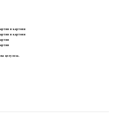
артии и картони
артии и картони
хартии
хартии
ва целулоза.