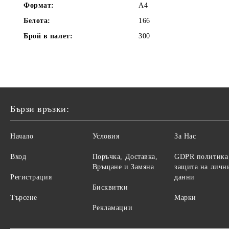
Формат:
A4
Белота:
166
Брой в палет:
300
Бързи връзки:
Начало
Условия
За Нас
Вход
Поръчка, Доставка,
GDPR политика
Връщане и Замяна
защита на личн
Регистрация
данни
Бисквитки
Търсене
Марки
Рекламации