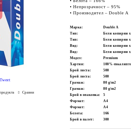
• Белота – 166%
• Непрозрачност – 95%
• Производител – Double A
Марка:
Double A
Тип:
Бели копирни х
Тип:
Бели копирни х
Вид:
Бели копирни 
Вид:
Бели копирни 
Модел:
Premium
Хартия:
100% евкалипто
Брой листа:
500
Брой листа:
500
Tweet
Грамаж:
80 g/m2
Грамаж:
80 g/m2
продукта
Сравни
Брой в опаковка:
5
Формат:
A4
Формат:
A4
Белота:
166
Брой в палет:
300