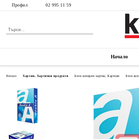
Профил
02 995 11 59
Начало
Начало
Хартии, Хартиени продукти
Бели копирни хартии, Картони
Бели коп