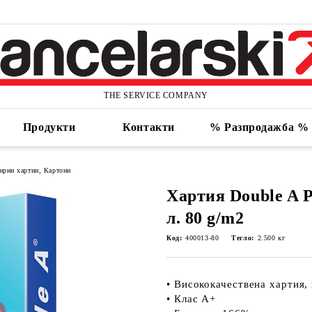
THE SERVICE COMPANY
Продукти
Контакти
% Разпродажба %
ирни хартии, Картони
Хартия Double A 
л. 80 g/m2
Код:
400013-80
Тегло:
2.500
кг
• Висококачествена хартия,
• Клас A+