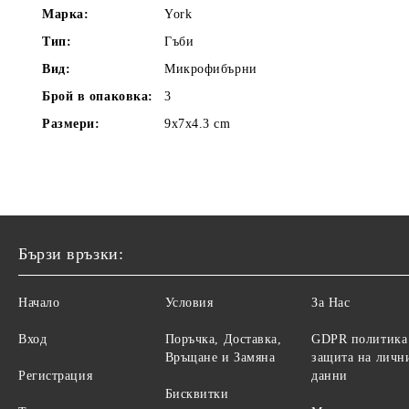
Марка:
York
Тип:
Гъби
Вид:
Микрофибърни
Брой в опаковка:
3
Размери:
9x7x4.3 cm
Бързи връзки:
Начало
Условия
За Нас
Вход
Поръчка, Доставка,
GDPR политика
Връщане и Замяна
защита на личн
Регистрация
данни
Бисквитки