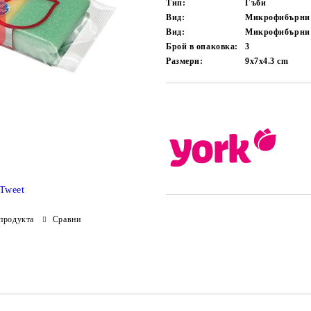
Тип:
Гъби
Вид:
Микрофибърни
Вид:
Микрофибърни
Брой в опаковка:
3
Размери:
9x7x4.3 cm
Добави в желани
Tweet
продукта
Сравни