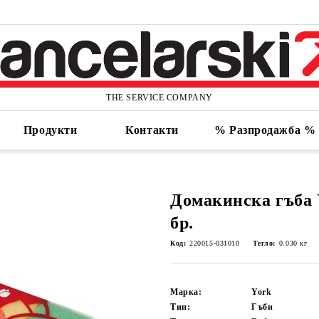
THE SERVICE COMPANY
Продукти
Контакти
% Разпродажба %
Домакинска гъба Y
бр.
Код:
220015-031010
Тегло:
0.030
кг
Марка:
York
Тип:
Гъби