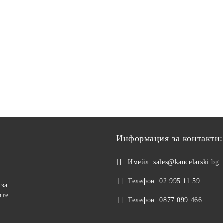
Информация за контакти:
Имейл:
sales@kancelarski.bg
Телефон:
02 995 11 59
 за
ите
Телефон:
0877 099 466