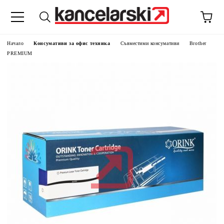
Начало
Консумативи за офис техника
Съвместими консумативи
Brother
PREMIUM