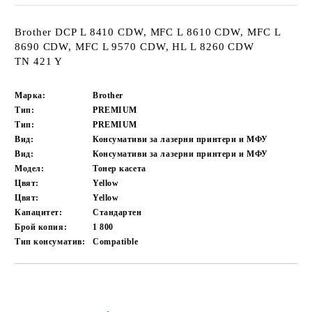
Brother DCP L 8410 CDW, MFC L 8610 CDW, MFC L
8690 CDW, MFC L 9570 CDW, HL L 8260 CDW
TN 421 Y
Марка:
Brother
Тип:
PREMIUM
Тип:
PREMIUM
Вид:
Консумативи за лазерни принтери и МФУ
Вид:
Консумативи за лазерни принтери и МФУ
Модел:
Тонер касета
Цвят:
Yellow
Цвят:
Yellow
Капацитет:
Стандартен
Брой копия:
1 800
Тип консуматив:
Compatible
Добави в желани