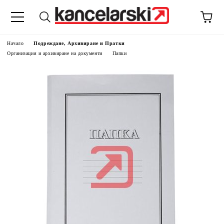
Начало
Подреждане, Архивиране и Пратки
Организация и архивиране на документи
Папки