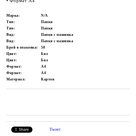
• Формат А4
Марка:
N/A
Тип:
Папки
Тип:
Папки
Вид:
Папки с машинка
Вид:
Папки с машинка
Брой в опаковка:
50
Цвят:
Бял
Цвят:
Бял
Формат:
A4
Формат:
A4
Материал:
Картон
Добави в желани
Tweet
Share