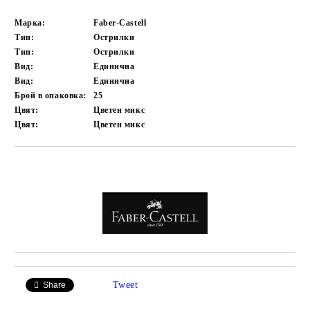
Марка:
Faber-Castell
Тип:
Острилки
Тип:
Острилки
Вид:
Единична
Вид:
Единична
Брой в опаковка:
25
Цвят:
Цветен микс
Цвят:
Цветен микс
Добави в желани
Tweet
Share