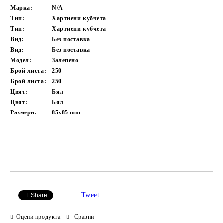
Марка:
N/A
Тип:
Хартиени кубчета
Тип:
Хартиени кубчета
Вид:
Без поставка
Вид:
Без поставка
Модел:
Залепено
Брой листа:
250
Брой листа:
250
Цвят:
Бял
Цвят:
Бял
Размери:
85x85 mm
Добави в желани
Tweet
Share
Оцени продукта
Сравни