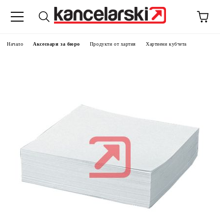
Начало
Аксесоари за бюро
Продукти от хартия
Хартиени кубчета